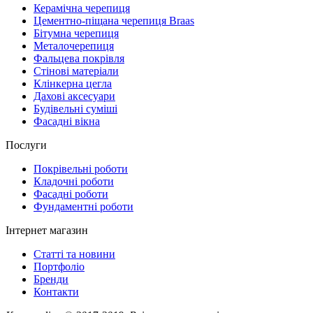
Керамічна черепиця
Цементно-піщана черепиця Braas
Бітумна черепиця
Металочерепиця
Фальцева покрівля
Стінові матеріали
Клінкерна цегла
Дахові аксесуари
Будівельні суміші
Фасадні вікна
Послуги
Покрівельні роботи
Кладочні роботи
Фасадні роботи
Фундаментні роботи
Інтернет магазин
Статті та новини
Портфоліо
Бренди
Контакти