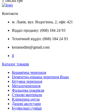
1 180,84 грн
Контакти
м. Львів, вул. Водогінна, 2, офіс 421
Відділ продажу: (068) 184 24 93
Технічний відділ: (068) 184 24 93
keramodim@gmail.com
l
l
Каталог товарів
Керамічна черепиця
Цементно-піщана черепиця Braas
Бітумна черепиця
Металочерепиця
Фальцева покрівля
Стінові матеріали
Клінкерна цегла
Дахові аксесуари
Будівельні суміші