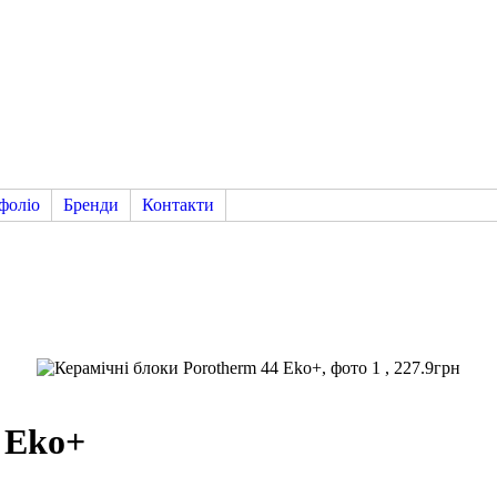
фоліо
Бренди
Контакти
 Eko+