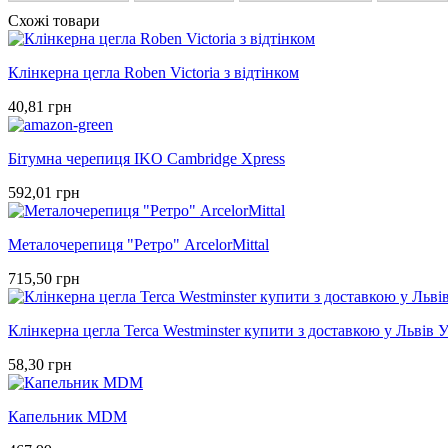
Схожі товари
Клінкерна цегла Roben Victoria з відтінком
40,81 грн
Бітумна черепиця IKO Cambridge Xpress
592,01 грн
Металочерепиця "Ретро" ArcelorMittal
715,50 грн
Клінкерна цегла Terca Westminster купити з доставкою у Львів 
58,30 грн
Капельник MDM