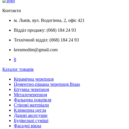
Контакти
м. Львів, вул. Водогінна, 2, офіс 421
Відділ продажу: (068) 184 24 93
Технічний відділ: (068) 184 24 93
keramodim@gmail.com
l
l
Каталог товарів
Керамічна черепиця
Цементно-піщана черепиця Braas
Бітумна черепиця
Металочерепиця
Фальцева покрівля
Стінові матеріали
Клінкерна цегла
Дахові аксесуари
Будівельні суміші
Фасадні вікна