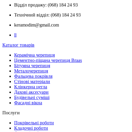
Відділ продажу: (068) 184 24 93
Технічний відділ: (068) 184 24 93
keramodim@gmail.com
l
l
Каталог товарів
Керамічна черепиця
Цементно-піщана черепиця Braas
Бітумна черепиця
Металочерепиця
Фальцева покрівля
Стінові матеріали
Клінкерна цегла
Дахові аксесуари
Будівельні суміші
Фасадні вікна
Послуги
Покрівельні роботи
Кладочні роботи