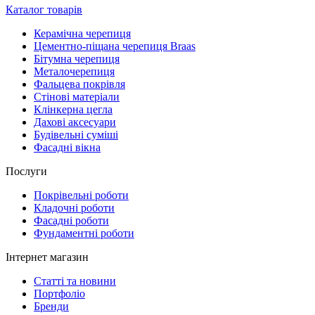
Каталог товарів
Керамічна черепиця
Цементно-піщана черепиця Braas
Бітумна черепиця
Металочерепиця
Фальцева покрівля
Стінові матеріали
Клінкерна цегла
Дахові аксесуари
Будівельні суміші
Фасадні вікна
Послуги
Покрівельні роботи
Кладочні роботи
Фасадні роботи
Фундаментні роботи
Інтернет магазин
Статті та новини
Портфоліо
Бренди