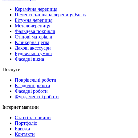
Керамічна черепиця
Цементно-піщана черепиця Braas
Бітумна черепиця
Металочерепиця
Фальцева покрівля
Стінові матеріали
Клінкерна цегла
Дахові аксесуари
Будівельні суміші
Фасадні вікна
Послуги
Покрівельні роботи
Кладочні роботи
Фасадні роботи
Фундаментні роботи
Інтернет магазин
Статті та новини
Портфоліо
Бренди
Контакти