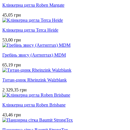
Клінкерна цегла Roben Margate
45,05 грн
Клінкерна цегла Terca Heide
53,00 грн
Гребінь звису (Антиптах) MDM
65,19 грн
Титан-цинк Rheinzink Walzblank
2 329,35 грн
Клінкерна цегла Roben Brisbane
43,46 грн
Панцирна сітка Baumit StrongTex