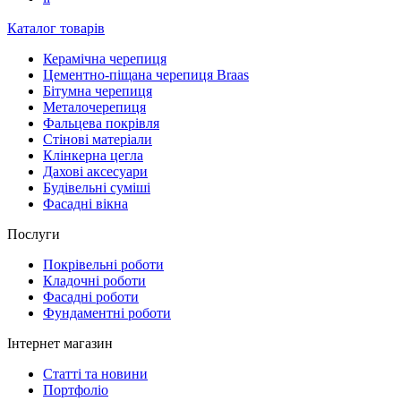
Каталог товарів
Керамічна черепиця
Цементно-піщана черепиця Braas
Бітумна черепиця
Металочерепиця
Фальцева покрівля
Стінові матеріали
Клінкерна цегла
Дахові аксесуари
Будівельні суміші
Фасадні вікна
Послуги
Покрівельні роботи
Кладочні роботи
Фасадні роботи
Фундаментні роботи
Інтернет магазин
Статті та новини
Портфоліо