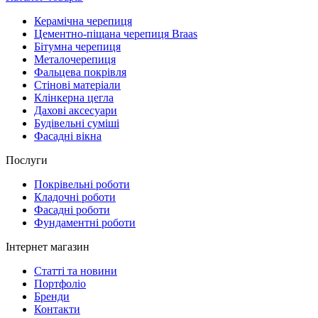
Керамічна черепиця
Цементно-піщана черепиця Braas
Бітумна черепиця
Металочерепиця
Фальцева покрівля
Стінові матеріали
Клінкерна цегла
Дахові аксесуари
Будівельні суміші
Фасадні вікна
Послуги
Покрівельні роботи
Кладочні роботи
Фасадні роботи
Фундаментні роботи
Інтернет магазин
Статті та новини
Портфоліо
Бренди
Контакти