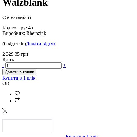
Walzblank
Є в наявності
Код товару:
4n
Виробник:
Rheinzink
(0 відгуків)
Додати відгук
2 329,35 грн
К-сть:
-
+
Додати в кошик
Купити в 1 клік
OR
Купити в 1 клік