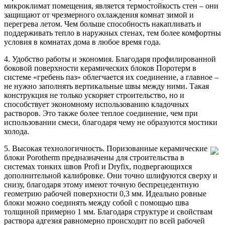
микроклимат помещения, является термостойкость стен – они
защищают от чрезмерного охлаждения комнат зимой и
перегрева летом. Чем больше способность накапливать и
поддерживать тепло в наружных стенах, тем более комфортны
условия в комнатах дома в любое время года.
4. Удобство работы и экономия. Благодаря профилированной
боковой поверхности керамических блоков Поротерм в
системе «гребень паз» облегчается их соединение, а главное –
не нужно заполнять вертикальные швы между ними. Такая
конструкция не только ускоряет строительство, но и
способствует экономному использованию кладочных
растворов. Это также более теплое соединение, чем при
использовании смеси, благодаря чему не образуются мостики
холода.
5. Высокая технологичность. Поризованные керамические
блоки Porotherm предназначены для строительства в
системах тонких швов Profi и Dryfix, подвергающихся
дополнительной калибровке. Они точно шлифуются сверху и
снизу, благодаря этому имеют точную беспрецедентную
геометрию рабочей поверхности 0,3 мм. Идеально ровные
блоки можно соединять между собой с помощью шва
толщиной примерно 1 мм. Благодаря структуре и свойствам
раствора адгезия равномерно происходит по всей рабочей