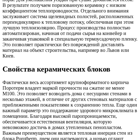
В результате получаем поризованную керамику с низким
коэффициентом теплопроводности. Отдельного внимания
заслуживает система щелевидных полостей, расположенных
перпендикулярно к тепловому потоку, обеспечивая при этом
лучшую теплоизоляцию. Процесс производства полностью
автоматизирован, начиная от подачи сырья на конвейер и
заканчивая упаковкой в ​​специальную термоусадочную пленку.
Это позволяет практически без повреждений доставлять
материал на объект строительства, например во Львов или
Киев.
Свойства керамических блоков
Фактически весь ассортимент крупноформатного кирпича
Поротерм владеет маркой прочности на сжатие не менее
М100. Это позволяет возводить дома с несущими стенами в
несколько этажей, в отличие от других стеновых материалов с
приближенными показателями к сохранению тепла. Еще один
важный параметр это поддержание здорового микроклимата в
помещении. Благодаря высокой паропроницаемости,
обеспечивается естественная вентиляция, которую
невозможно достичь в домах утепленных пенопластом.
Важным преимуществом является тепловая инерция стен из
блока Porotherm, днем ​​они нагреваются, а ночью отдают