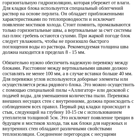
горизонтальную гидроизоляцию, которая убережет от влаги.
Для кладки блока используется специальный облегчений
раствор на основе перлита. Он обладает приближенными
характеристиками по теплопроводности и исключает
появление мостиков холода. Стоит помнить, промазываются
только горизонтальные швы, а вертикальные за счет системы
паз плюс гребень остаются сухими. При жаркой погоде блок
следует увлажнить, чтобы не произошло быстрого
поглощения воды из раствора. Рекомендуемая толщина шва
должна находится в пределах 8 - 15 мм.
Обязательно нужно обеспечить надежную перевязку между
блоками. Расстояние между вертикальными швами должно
составлять не менее 100 мм, а в случае вставки больше 40 мм.
Для перевязки углов используются доборные элементы или
осуществляется резка рядового блока. Это можно осуществить
с помощью специальной пилы «Аллигатор» или дисковой с
подачей воды, для уменьшения количества пыли. Перевязка
внешних несущих стен с внутренними, должна происходить с
соблюдением всех правил. Первый ряд кладки происходит в
стык, следующий на глубину 10-15 см с использованием
утеплителя толщиной 5см. Это исключит появление трещин в
будущем и мостиков холода, так как блоки для наружных и
внутренних стен обладают различными свойствами
теплоизоляции. Соединение перегородок с несущими