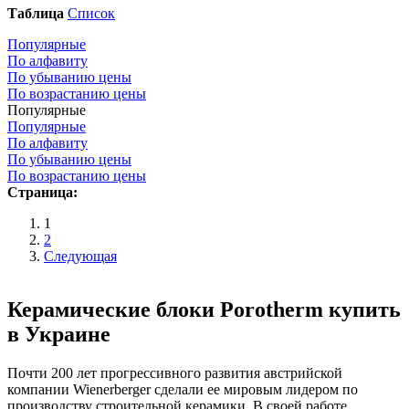
Таблица
Список
Популярные
По алфавиту
По убыванию цены
По возрастанию цены
Популярные
Популярные
По алфавиту
По убыванию цены
По возрастанию цены
Страница:
1
2
Следующая
Керамические блоки Porotherm купить
в Украине
Почти 200 лет прогрессивного развития австрийской
компании Wienerberger сделали ее мировым лидером по
производству строительной керамики. В своей работе