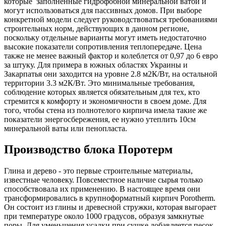
которые заполненные гидрофобной минеральной ватой и
могут использоваться для пассивных домов. При выборе
конкретной модели следует руководствоваться требованиями
строительных норм, действующих в данном регионе,
поскольку отдельные варианты могут иметь недостаточно
высокие показатели сопротивления теплопередаче. Цена
также не менее важный фактор и колеблется от 0,97 до 6 евро
за штуку. Для примера в южных областях Украины и
Закарпатья они заходится на уровне 2.8 м2К/Вт, на остальной
территории 3.3 м2К/Вт. Это минимальные требования,
соблюдение которых является обязательным для тех, кто
стремится к комфорту и экономичности в своем доме. Для
того, чтобы стена из полнотелого кирпича имела такие же
показатели энергосбережения, ее нужно утеплить 10см
минеральной ваты или пенопласта.
Производство блока Поротерм
Глина и дерево - это первые строительные материалы,
известные человеку. Повсеместное наличие сырья только
способствовала их применению. В настоящее время они
трансформировались в крупноформатный кирпич Porotherm.
Он состоит из глины и древесной стружки, которая выгорает
при температуре около 1000 градусов, образуя замкнутые
поры. Для уменьшения усадки при сушке добавляется песок.