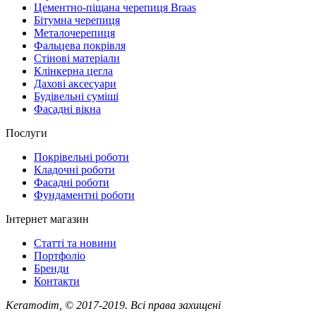
Цементно-піщана черепиця Braas
Бітумна черепиця
Металочерепиця
Фальцева покрівля
Стінові матеріали
Клінкерна цегла
Дахові аксесуари
Будівельні суміші
Фасадні вікна
Послуги
Покрівельні роботи
Кладочні роботи
Фасадні роботи
Фундаментні роботи
Інтернет магазин
Статті та новини
Портфоліо
Бренди
Контакти
Keramodim, © 2017-2019. Всі права захищені