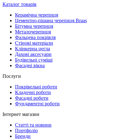
Каталог товарів
Керамічна черепиця
Цементно-піщана черепиця Braas
Бітумна черепиця
Металочерепиця
Фальцева покрівля
Стінові матеріали
Клінкерна цегла
Дахові аксесуари
Будівельні суміші
Фасадні вікна
Послуги
Покрівельні роботи
Кладочні роботи
Фасадні роботи
Фундаментні роботи
Інтернет магазин
Статті та новини
Портфоліо
Бренди