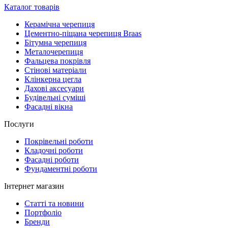
Каталог товарів
Керамічна черепиця
Цементно-піщана черепиця Braas
Бітумна черепиця
Металочерепиця
Фальцева покрівля
Стінові матеріали
Клінкерна цегла
Дахові аксесуари
Будівельні суміші
Фасадні вікна
Послуги
Покрівельні роботи
Кладочні роботи
Фасадні роботи
Фундаментні роботи
Інтернет магазин
Статті та новини
Портфоліо
Бренди