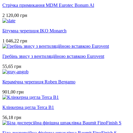
Стрічка примикання MDM Eurotec Bonum Al
2 120,00 грн
Бітумна черепиця IKO Monarch
1 046,22 грн
Гребінь звису з вентиляційною вставкою Eurovent
55,65 грн
Керамічна черепиця Roben Bergamo
901,00 грн
Клінкерна цегла Terca B1
56,18 грн
Біла дисперсійна фінішна шпаклівка Baumit FinoFinish S