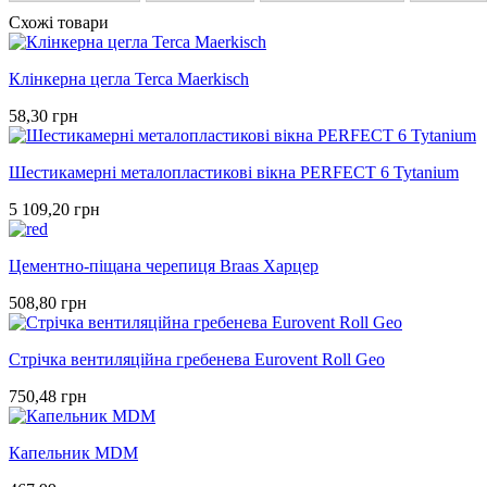
Схожі товари
Клінкерна цегла Terca Maerkisch
58,30 грн
Шестикамерні металопластикові вікна PERFECT 6 Tytanium
5 109,20 грн
Цементно-піщана черепиця Braas Харцер
508,80 грн
Стрічка вентиляційна гребенева Eurovent Roll Geo
750,48 грн
Капельник MDM