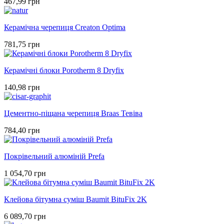
467,99 грн
Керамічна черепиця Creaton Optima
781,75 грн
Керамічні блоки Porotherm 8 Dryfix
140,98 грн
Цементно-піщана черепиця Braas Тевіва
784,40 грн
Покрівельний алюміній Prefa
1 054,70 грн
Клейова бітумна суміш Baumit BituFix 2K
6 089,70 грн