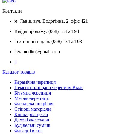
Контакти
м. Львів, вул. Водогінна, 2, офіс 421
Відділ продажу: (068) 184 24 93
Технічний відділ: (068) 184 24 93
keramodim@gmail.com
l
l
Каталог товарів
Керамічна черепиця
Цементно-піщана черепиця Braas
Бітумна черепиця
Металочерепиця
Фальцева покрівля
Стінові матеріали
Клінкерна цегла
Дахові аксесуари
Будівельні суміші
Фасадні вікна