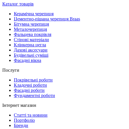
Каталог товарів
Керамічна черепиця
Цементно-піщана черепиця Braas
Бітумна черепиця
Металочерепиця
Фальцева покрівля
Стінові матеріали
Клінкерна цегла
Дахові аксесуари
Будівельні суміші
Фасадні вікна
Послуги
Покрівельні роботи
Кладочні роботи
Фасадні роботи
Фундаментні роботи
Інтернет магазин
Статті та новини
Портфоліо
Бренди