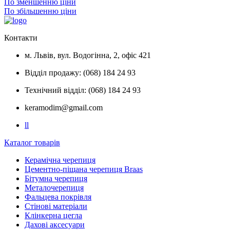
По зменшенню ціни
По збільшенню ціни
Контакти
м. Львів, вул. Водогінна, 2, офіс 421
Відділ продажу: (068) 184 24 93
Технічний відділ: (068) 184 24 93
keramodim@gmail.com
l
l
Каталог товарів
Керамічна черепиця
Цементно-піщана черепиця Braas
Бітумна черепиця
Металочерепиця
Фальцева покрівля
Стінові матеріали
Клінкерна цегла
Дахові аксесуари