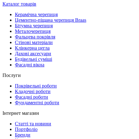
Каталог товарів
Керамічна черепиця
Цементно-піщана черепиця Braas
Бітумна черепиця
Металочерепиця
Фальцева покрівля
Стінові матеріали
Клінкерна цегла
Дахові аксесуари
Будівельні суміші
Фасадні вікна
Послуги
Покрівельні роботи
Кладочні роботи
Фасадні роботи
Фундаментні роботи
Інтернет магазин
Статті та новини
Портфоліо
Бренди