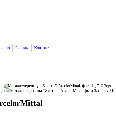
фолио
Бренды
Контакты
celorMittal