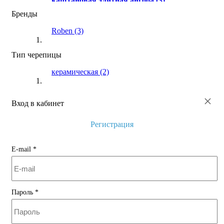
каштановая элитная ангоба
(3)
Бренды
рустикальная
(1)
Roben
(3)
серый ангоб
(1)
титан серая глазурь
(1)
Тип черепицы
осенние листья ангоб
(1)
керамическая
(2)
×
Вход в кабинет
Регистрация
E-mail
*
Пароль
*