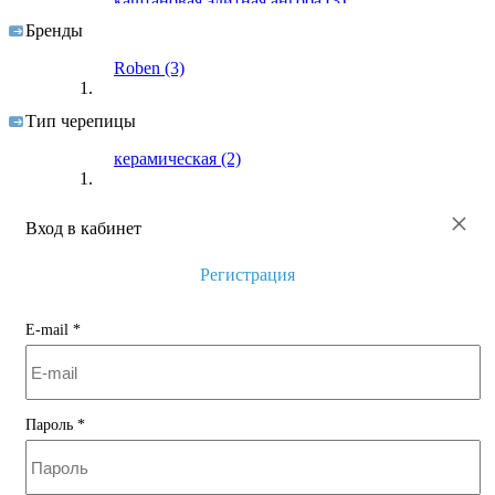
каштановая элитная ангоба
(3)
Бренды
рустикальная
(1)
Roben
(3)
серый ангоб
(1)
титан серая глазурь
(1)
Тип черепицы
осенние листья ангоб
(1)
керамическая
(2)
×
Вход в кабинет
Регистрация
E-mail
*
Пароль
*