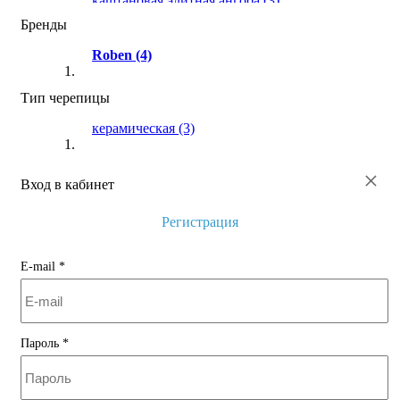
каштановая элитная ангоба
(3)
Бренды
рустикальная
(1)
Roben
(4)
серый ангоб
(1)
титан серая глазурь
(1)
Тип черепицы
осенние листья ангоб
(1)
керамическая
(3)
×
Вход в кабинет
Регистрация
E-mail
*
Пароль
*