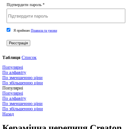
Підтвердити пароль
*
Я приймаю
Правила та умови
Реєстрація
Таблиця
Список
Популярні
По алфавіту
По зменшенню ціни
По збільшенню ціни
Популярні
Популярні
По алфавіту
По зменшенню ціни
По збільшенню ціни
Назад
Керамічна черепиця Сreaton