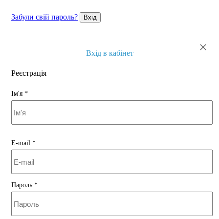
кришталево сланцева глазур
(1)
манган ангоба
(1)
Забули свій пароль?
Вхід
натуральна з підпалинами
(1)
×
темно-коричнева ангоба
(2)
Вхід в кабінет
зелена глазур
(1)
Реєстрація
Ім'я
*
E-mail
*
Пароль
*