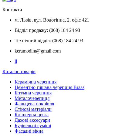
Контакти
м. Львів, вул. Водогінна, 2, офіс 421
Відділ продажу: (068) 184 24 93
Технічний відділ: (068) 184 24 93
keramodim@gmail.com
l
l
Каталог товарів
Керамічна черепиця
Цементно-піщана черепиця Braas
Бітумна черепиця
Металочерепиця
Фальцева покрівля
Стінові матеріали
Клінкерна цегла
Дахові аксесуари
Будівельні суміші
Фасадні вікна