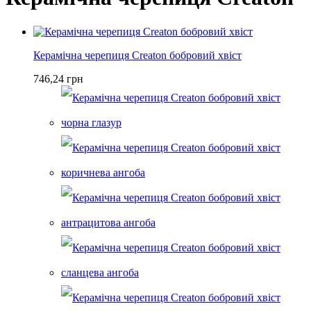
Керамічна черепиця Creaton бобровий хвіст
746,24 грн