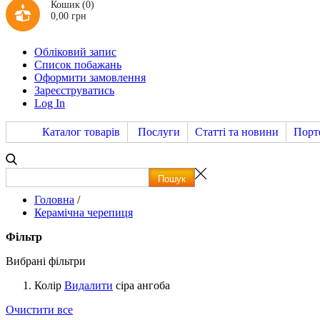
Кошик
(0)
0,00 грн
Обліковий запис
Список побажань
Оформити замовлення
Зареєструватись
Log In
Каталог товарів
Послуги
Статті та новини
Порт
Головна
/
Керамічна черепиця
Фільтр
Вибрані фільтри
Колір
Видалити
cіра ангоба
Очистити все