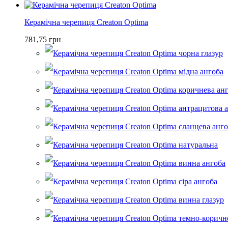
манган ангоба
(1)
натуральна з підпалинами
(1)
Керамічна черепиця Creaton Optima
темно-коричнева ангоба
(2)
781,75 грн
зелена глазур
(1)