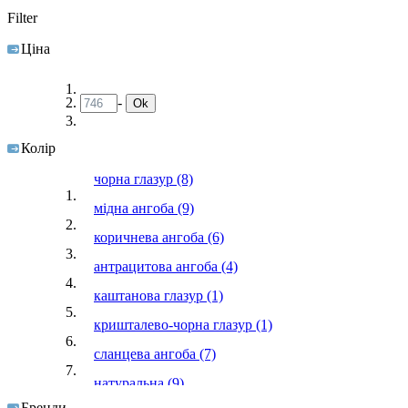
Filter
Ціна
-
Ok
Колір
чорна глазур
(8)
мідна ангоба
(9)
коричнева ангоба
(6)
антрацитова ангоба
(4)
каштанова глазур
(1)
кришталево-чорна глазур
(1)
сланцева ангоба
(7)
натуральна
(9)
Бренди