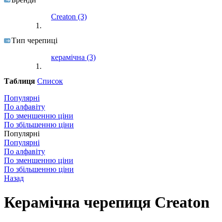
червона ангоба
(5)
Creaton
(3)
винна ангоба
(5)
тоскана антик
(1)
Тип черепиці
чорна ангоба
(3)
керамічна
(3)
cіра ангоба
(3)
Таблиця
Список
пломениста глазур
(1)
винна глазур
(5)
Популярні
По алфавіту
червона глазур
(2)
По зменшенню ціни
По збільшенню ціни
історично сіра ангоба
(2)
Популярні
Популярні
коричнева глазур
(4)
По алфавіту
По зменшенню ціни
чорна матова ангоба
(6)
По збільшенню ціни
чорна ноблесс глазур
(1)
Назад
сланцева глазур
(1)
Керамічна черепиця Сreaton
кришталево сланцева глазур
(1)