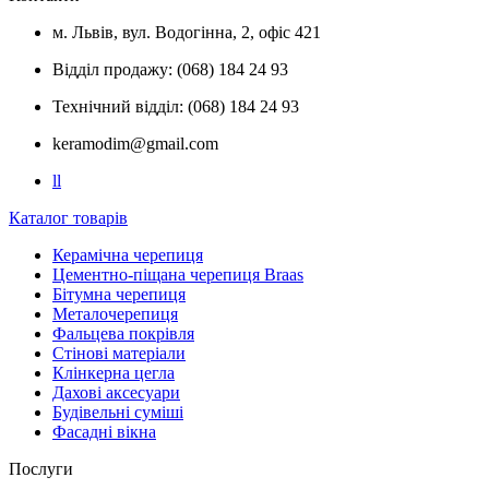
м. Львів, вул. Водогінна, 2, офіс 421
Відділ продажу: (068) 184 24 93
Технічний відділ: (068) 184 24 93
keramodim@gmail.com
l
l
Каталог товарів
Керамічна черепиця
Цементно-піщана черепиця Braas
Бітумна черепиця
Металочерепиця
Фальцева покрівля
Стінові матеріали
Клінкерна цегла
Дахові аксесуари
Будівельні суміші
Фасадні вікна
Послуги