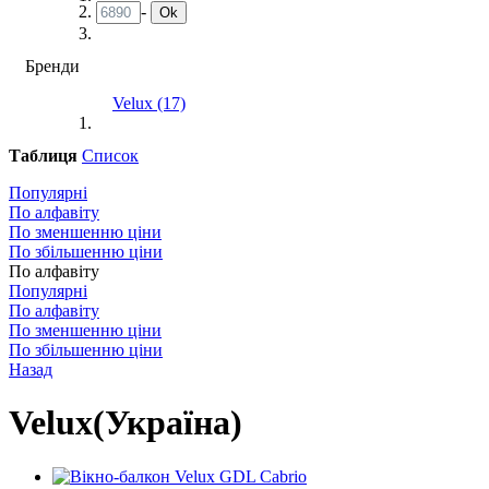
-
Ok
Бренди
Velux
(17)
Таблиця
Список
Популярні
По алфавіту
По зменшенню ціни
По збільшенню ціни
По алфавіту
Популярні
По алфавіту
По зменшенню ціни
По збільшенню ціни
Назад
Velux(Україна)